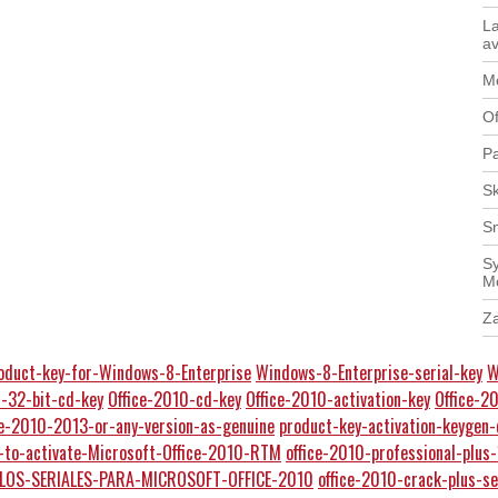
La
av
Mo
Of
Pa
Sk
S
Sy
M
Z
oduct-key-for-Windows-8-Enterprise
Windows-8-Enterprise-serial-key
W
0-32-bit-cd-key
Office-2010-cd-key
Office-2010-activation-key
Office-2
ce-2010-2013-or-any-version-as-genuine
product-key-activation-keygen
-to-activate-Microsoft-Office-2010-RTM
office-2010-professional-plus
LOS-SERIALES-PARA-MICROSOFT-OFFICE-2010
office-2010-crack-plus-se