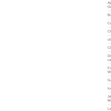
Al
G
B
C
C
cl
C
Dr
c
Fo
W
G
Ic
J
M
L