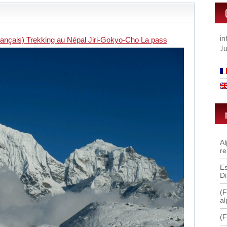
i
rançais) Trekking au Népal Jiri-Gokyo-Cho La pass
J
A
re
Es
D
(F
al
(F