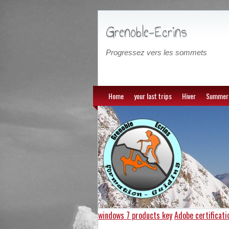
Grenoble-Ecrins
Progressez vers les sommets
Home
your last trips
Hiver
Summer
windows 7 products key
Adobe certificati