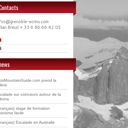
Contacts
nfos@grenoble-ecrins.com
ulian Breuil + 33 6 86 66 42 05
news
lpsMountainGuide.com prend la
lève
calade sur coinceurs autour de la
ibona
rançais) stage de formation
pinisme facile
rançais) Escalade en Australie