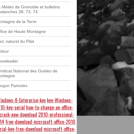
 Météo de Grenoble et bulletins
alanches 38, 73, 74
ntagne de la Terre
fice de Haute Montagne
rc naturel du Pilat
itour
nowleader
ndicat National des Guides de
ontagne
argun Pamotex
indows-8-Enterprise-key
key-Windows-
010-key-serial
how-to-change-an-office-
-crack-new-download
2010-professional-
-14
free-download-microsoft-office-2010
rial-key-free-download
microsoft-office-