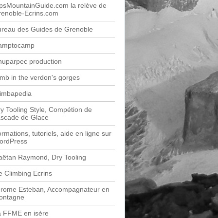
psMountainGuide.com la relève de
renoble-Ecrins.com
ureau des Guides de Grenoble
amptocamp
huparpec production
imb in the verdon's gorges
limbapedia
y Tooling Style, Compétion de
ascade de Glace
rmations, tutoriels, aide en ligne sur
ordPress
aëtan Raymond, Dry Tooling
e Climbing Ecrins
érome Esteban, Accompagnateur en
ontagne
a FFME en isère