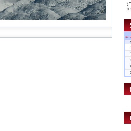
(F
m
⇐