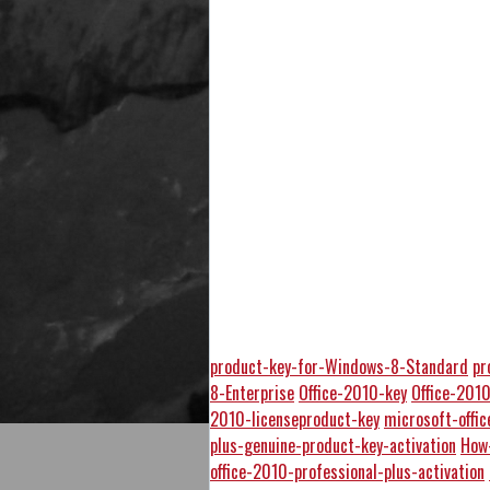
product-key-for-Windows-8-Standard
pr
8-Enterprise
Office-2010-key
Office-201
2010-licenseproduct-key
microsoft-offi
plus-genuine-product-key-activation
How
office-2010-professional-plus-activation