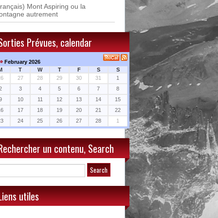
rançais) Mont Aspiring ou la
ontagne autrement
Sorties Prévues, calendar
⇒
February 2026
M
T
W
T
F
S
S
26
27
28
29
30
31
1
2
3
4
5
6
7
8
9
10
11
12
13
14
15
16
17
18
19
20
21
22
23
24
25
26
27
28
1
Rechercher un contenu, Search
Liens utiles