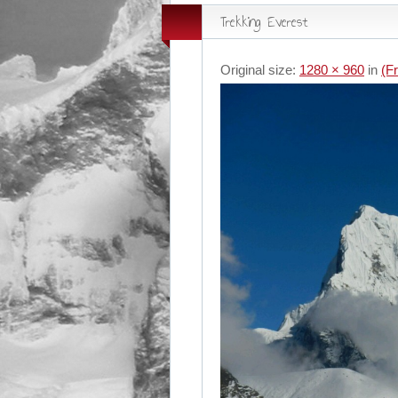
Trekking Everest
Original size:
1280 × 960
in
(F