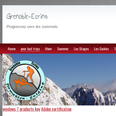
Grenoble-Ecrins
Progressez vers les sommets
Home
your last trips
Hiver
Summer
Les Stages
Les Guides
T
windows 7 products key
Adobe certification