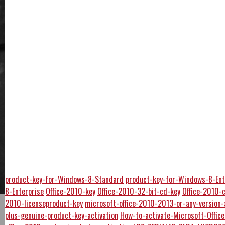
product-key-for-Windows-8-Standard
product-key-for-Windows-8-Ent
8-Enterprise
Office-2010-key
Office-2010-32-bit-cd-key
Office-2010-
2010-licenseproduct-key
microsoft-office-2010-2013-or-any-version-
plus-genuine-product-key-activation
How-to-activate-Microsoft-Offi