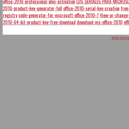
office-2010-professional-plus-activation
LOS-SERIALES-PARA-MICROSO
2010-product-key-generator-full
office-2010-serial-key-creation
free
registry
code-generator-for-microsoft-office-2010-7
View-or-change-
2010-64-bit-product-key-free-download
download-ms-office-2010
of
With Googl