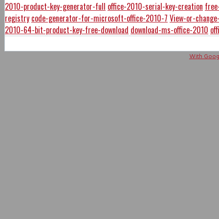
2010-product-key-generator-full
office-2010-serial-key-creation
free
registry
code-generator-for-microsoft-office-2010-7
View-or-change-
2010-64-bit-product-key-free-download
download-ms-office-2010
of
With Googl