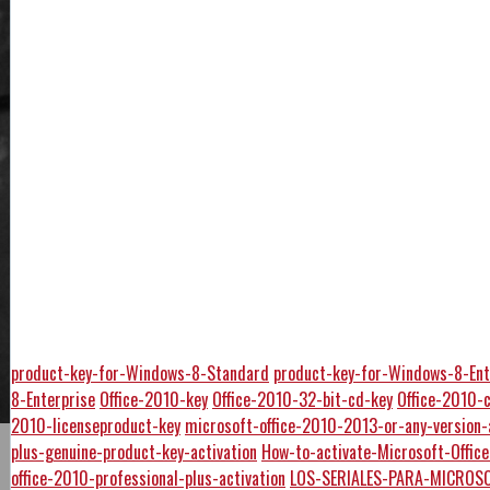
product-key-for-Windows-8-Standard
product-key-for-Windows-8-Ent
8-Enterprise
Office-2010-key
Office-2010-32-bit-cd-key
Office-2010-
2010-licenseproduct-key
microsoft-office-2010-2013-or-any-version-
plus-genuine-product-key-activation
How-to-activate-Microsoft-Offi
office-2010-professional-plus-activation
LOS-SERIALES-PARA-MICROSO