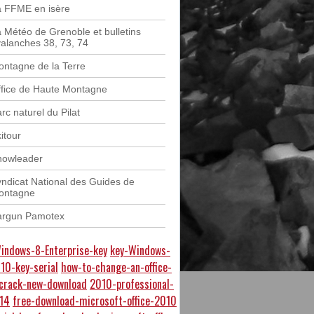
a FFME en isère
 Météo de Grenoble et bulletins
alanches 38, 73, 74
ntagne de la Terre
fice de Haute Montagne
rc naturel du Pilat
itour
nowleader
ndicat National des Guides de
ontagne
argun Pamotex
indows-8-Enterprise-key
key-Windows-
010-key-serial
how-to-change-an-office-
-crack-new-download
2010-professional-
-14
free-download-microsoft-office-2010