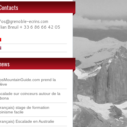
Contacts
nfos@grenoble-ecrins.com
ulian Breuil + 33 6 86 66 42 05
news
lpsMountainGuide.com prend la
lève
calade sur coinceurs autour de la
ibona
rançais) stage de formation
pinisme facile
rançais) Escalade en Australie