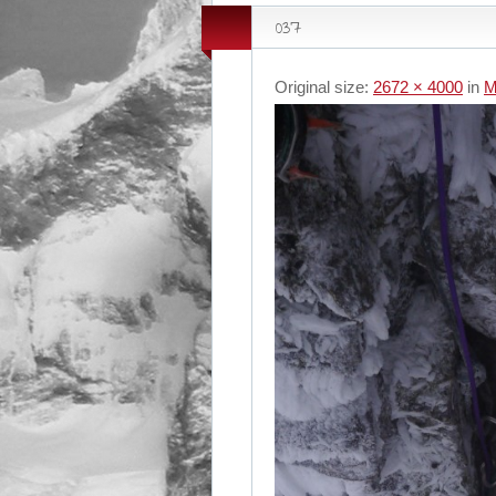
037
Original size:
2672 × 4000
in
M