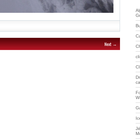
Al
G
B
C
Next →
C
cl
C
Dr
c
Fo
W
G
Ic
J
M