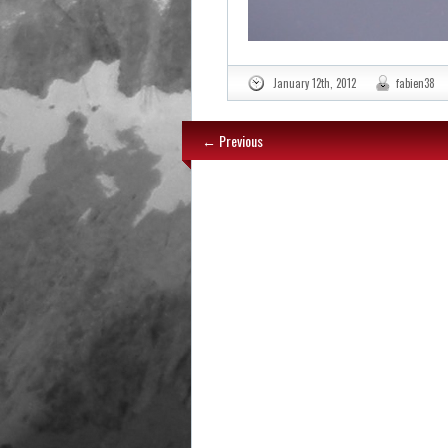
January 12th, 2012
fabien38
← Previous