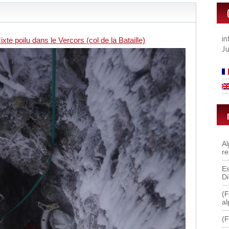
i
ixte poilu dans le Vercors (col de la Bataille)
J
A
re
Es
D
(F
al
(F