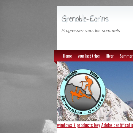
Grenoble-Ecrins
Progressez vers les sommets
Home
your last trips
Hiver
Summer
windows 7 products key
Adobe certificati