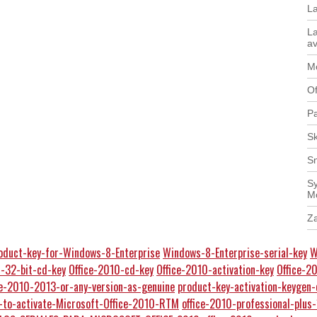
L
La
av
Mo
Of
Pa
Sk
S
Sy
M
Z
oduct-key-for-Windows-8-Enterprise
Windows-8-Enterprise-serial-key
W
0-32-bit-cd-key
Office-2010-cd-key
Office-2010-activation-key
Office-2
ce-2010-2013-or-any-version-as-genuine
product-key-activation-keygen
-to-activate-Microsoft-Office-2010-RTM
office-2010-professional-plus