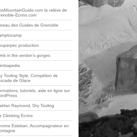
psMountainGuide.com la relève de
renoble-Ecrins.com
ureau des Guides de Grenoble
amptocamp
huparpec production
imb in the verdon's gorges
limbapedia
y Tooling Style, Compétion de
ascade de Glace
rmations, tutoriels, aide en ligne sur
ordPress
aëtan Raymond, Dry Tooling
e Climbing Ecrins
érome Esteban, Accompagnateur en
ontagne