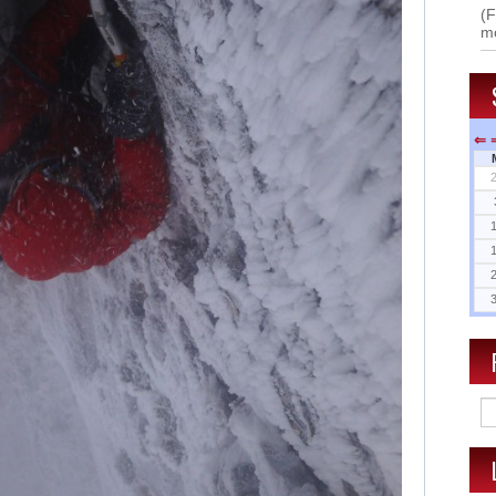
(F
m
⇐