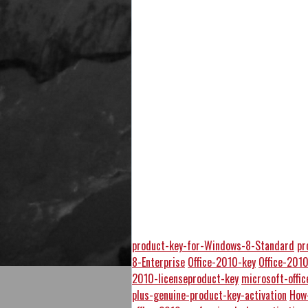
product-key-for-Windows-8-Standard
pr
8-Enterprise
Office-2010-key
Office-201
2010-licenseproduct-key
microsoft-offi
plus-genuine-product-key-activation
How