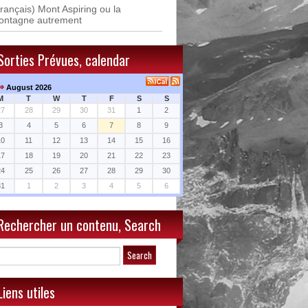
rançais) Mont Aspiring ou la
ontagne autrement
Sorties Prévues, calendar
⇒
August 2026
M
T
W
T
F
S
S
27
28
29
30
31
1
2
3
4
5
6
7
8
9
10
11
12
13
14
15
16
17
18
19
20
21
22
23
24
25
26
27
28
29
30
31
1
2
3
4
5
6
Rechercher un contenu, Search
Liens utiles