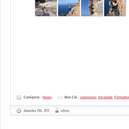
page 1 of 1
Catégorie :
News
Mot-Clé :
calanques
,
escalade
,
Formatio
décembre 12th, 2011
admin