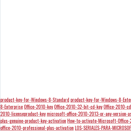
product-key-for-Windows-8-Standard
product-key-for-Windows-8-Ente
8-Enterprise
Office-2010-key
Office-2010-32-bit-cd-key
Office-2010-cd
2010-licenseproduct-key
microsoft-office-2010-2013-or-any-version-a
plus-genuine-product-key-activation
How-to-activate-Microsoft-Offic
office-2010-professional-plus-activation
LOS-SERIALES-PARA-MICROSOF