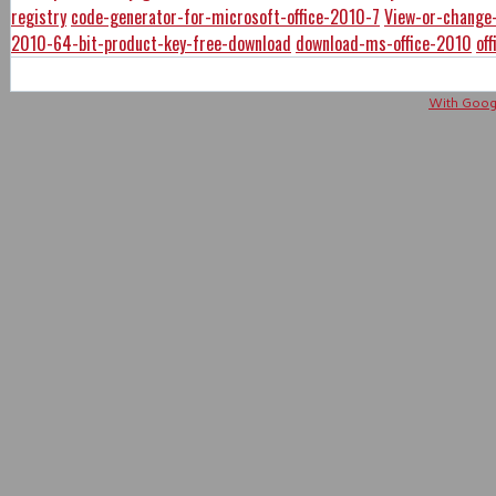
registry
code-generator-for-microsoft-office-2010-7
View-or-change-
2010-64-bit-product-key-free-download
download-ms-office-2010
of
With Googl