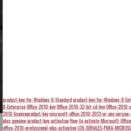
product-key-for-Windows-8-Standard
product-key-for-Windows-8-Ent
8-Enterprise
Office-2010-key
Office-2010-32-bit-cd-key
Office-2010-
2010-licenseproduct-key
microsoft-office-2010-2013-or-any-version-
plus-genuine-product-key-activation
How-to-activate-Microsoft-Offi
office-2010-professional-plus-activation
LOS-SERIALES-PARA-MICROSO