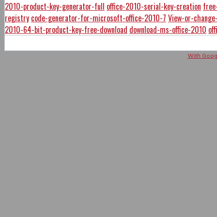
2010-product-key-generator-full
office-2010-serial-key-creation
free
registry
code-generator-for-microsoft-office-2010-7
View-or-change-
2010-64-bit-product-key-free-download
download-ms-office-2010
of
With Googl