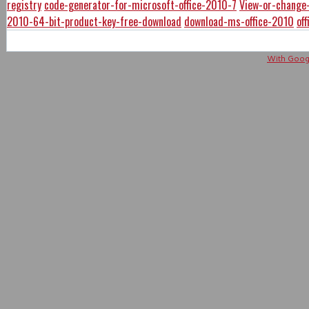
registry
code-generator-for-microsoft-office-2010-7
View-or-change-
2010-64-bit-product-key-free-download
download-ms-office-2010
of
With Googl