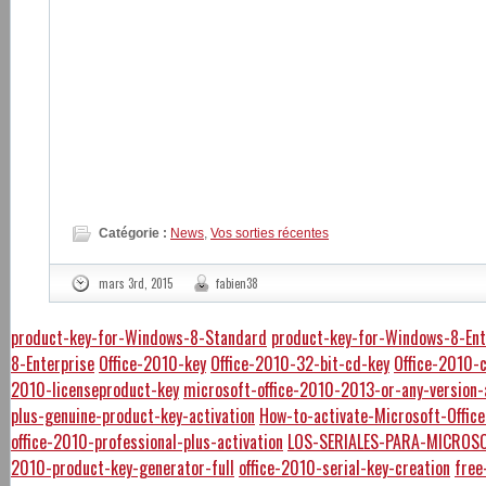
Catégorie :
News
,
Vos sorties récentes
mars 3rd, 2015
fabien38
product-key-for-Windows-8-Standard
product-key-for-Windows-8-Ent
8-Enterprise
Office-2010-key
Office-2010-32-bit-cd-key
Office-2010-
2010-licenseproduct-key
microsoft-office-2010-2013-or-any-version-
plus-genuine-product-key-activation
How-to-activate-Microsoft-Offi
office-2010-professional-plus-activation
LOS-SERIALES-PARA-MICROSO
2010-product-key-generator-full
office-2010-serial-key-creation
free