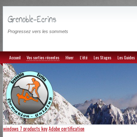
Grenoble-Ecrins
Progressez vers les sommets
Accueil
Vos sorties récentes
Hiver
L’été
Les Stages
Les Guides
windows 7 products key
Adobe certification