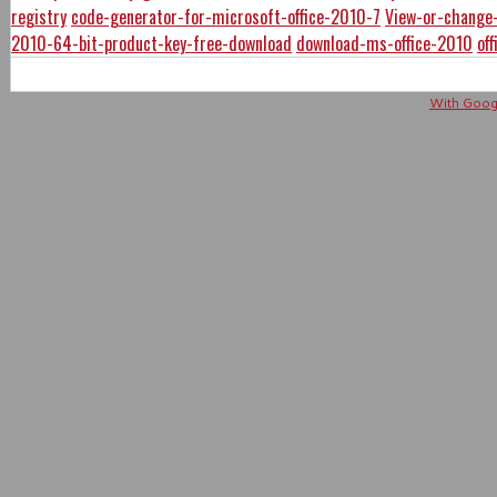
registry
code-generator-for-microsoft-office-2010-7
View-or-change-
2010-64-bit-product-key-free-download
download-ms-office-2010
of
With Googl