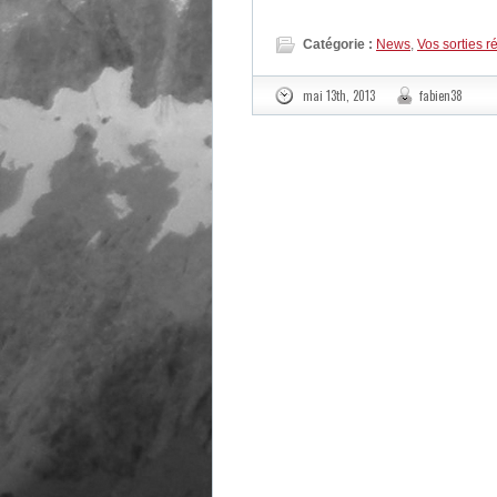
Catégorie :
News
,
Vos sorties r
mai 13th, 2013
fabien38