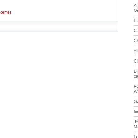
Al
G
écentes
B
C
C
cl
C
Dr
c
Fo
W
G
Ic
J
M
L