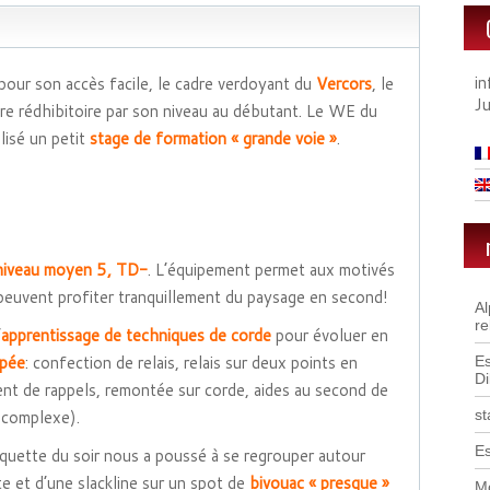
i
 pour son accès facile, le cadre verdoyant du
Vercors
, le
J
itre rédhibitoire par son niveau au débutant. Le WE du
lisé un petit
stage de formation « grande voie »
.
 niveau moyen 5, TD-
. L’équipement permet aux motivés
 peuvent profiter tranquillement du paysage en second!
A
re
’
apprentissage de techniques de corde
pour évoluer en
ipée
: confection de relais, relais sur deux points en
Es
D
nt de rappels, remontée sur corde, aides au second de
 complexe).
st
Es
squette du soir nous a poussé à se regrouper autour
te et d’une slackline sur un spot de
bivouac « presque »
Mo