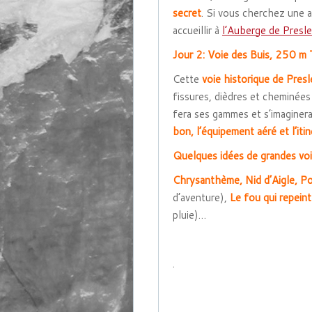
secret
. Si vous cherchez une 
accueillir à
l’Auberge de Presl
Jour 2:
Voie des Buis, 250 m 
Cette
voie historique de Presl
fissures, dièdres et cheminées
fera ses gammes et s’imaginera 
bon, l’équipement aéré et l’itin
Quelques
idées de grandes vo
Chrysanthème, Nid d’Aigle, Po
d’aventure),
Le fou qui repein
pluie)…
.