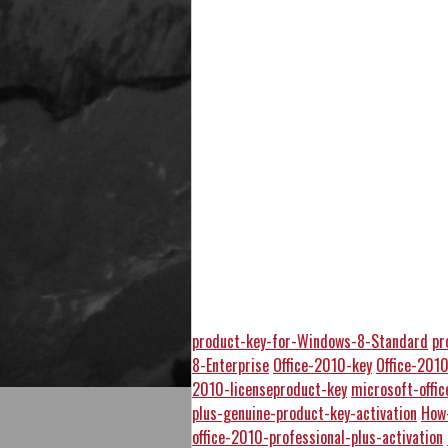
product-key-for-Windows-8-Standard
pr
8-Enterprise
Office-2010-key
Office-201
2010-licenseproduct-key
microsoft-offi
plus-genuine-product-key-activation
How
office-2010-professional-plus-activation