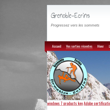
Grenoble-Ecrins
Progressez vers les sommets
Accueil
Vos sorties récentes
Hiver
L
windows 7 products key
Adobe certificati