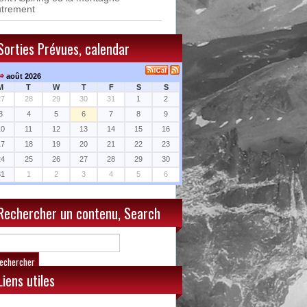
utrement
Sorties Prévues, calendar
⇒
août 2026
M
T
W
T
F
S
S
27
28
29
30
31
1
2
3
4
5
6
7
8
9
10
11
12
13
14
15
16
17
18
19
20
21
22
23
24
25
26
27
28
29
30
31
1
2
3
4
5
6
Rechercher un contenu, Search
Liens utiles