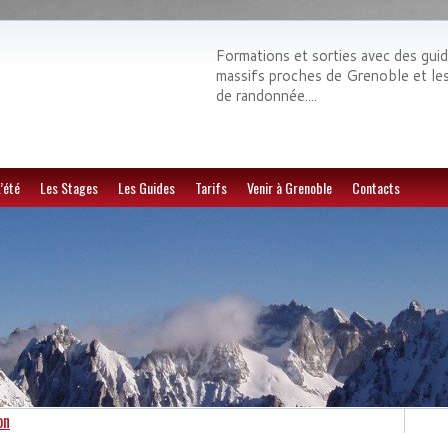
Formations et sorties avec des gui
massifs proches de Grenoble et les E
de randonnée....
’été
Les Stages
Les Guides
Tarifs
Venir à Grenoble
Contacts
on