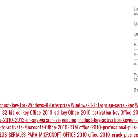
La
av
Mo
Of
Pa
Sk
S
Sy
M
Z
oduct-key-for-Windows-8-Enterprise
Windows-8-Enterprise-serial-key
W
0-32-bit-cd-key
Office-2010-cd-key
Office-2010-activation-key
Office-2
ce-2010-2013-or-any-version-as-genuine
product-key-activation-keygen
-to-activate-Microsoft-Office-2010-RTM
office-2010-professional-plus
LOS-SERIALES-PARA-MICROSOFT-OFFICE-2010
office-2010-crack-plus-se