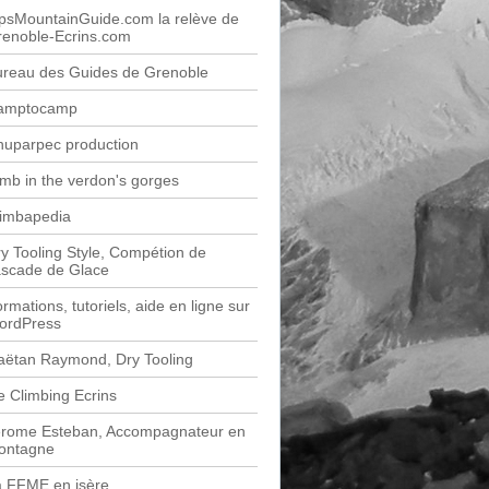
psMountainGuide.com la relève de
renoble-Ecrins.com
ureau des Guides de Grenoble
amptocamp
huparpec production
imb in the verdon's gorges
limbapedia
y Tooling Style, Compétion de
ascade de Glace
rmations, tutoriels, aide en ligne sur
ordPress
aëtan Raymond, Dry Tooling
e Climbing Ecrins
érome Esteban, Accompagnateur en
ontagne
a FFME en isère