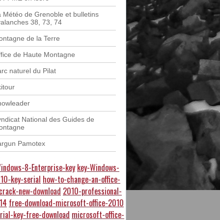
 Météo de Grenoble et bulletins
alanches 38, 73, 74
ntagne de la Terre
fice de Haute Montagne
rc naturel du Pilat
itour
nowleader
ndicat National des Guides de
ontagne
argun Pamotex
indows-8-Enterprise-key
key-Windows-
010-key-serial
how-to-change-an-office-
-crack-new-download
2010-professional-
-14
free-download-microsoft-office-2010
rial-key-free-download
microsoft-office-