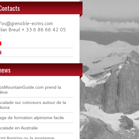
Contacts
nfos@grenoble-ecrins.com
ulian Breuil + 33 6 86 66 42 05
news
lpsMountainGuide.com prend la
lève
calade sur coinceurs autour de la
ibona
age de formation alpinisme facile
calade en Australie
nt Aspiring ou la montagne