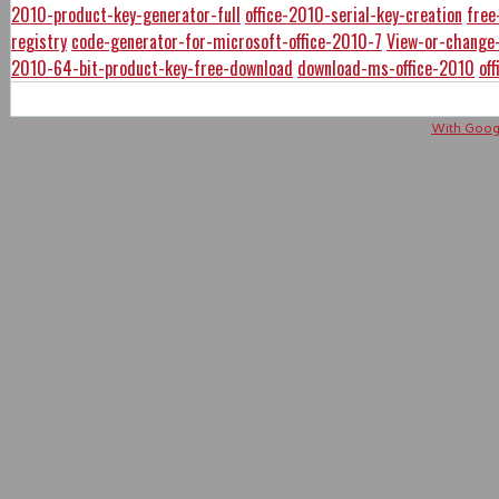
2010-product-key-generator-full
office-2010-serial-key-creation
free
registry
code-generator-for-microsoft-office-2010-7
View-or-change-
2010-64-bit-product-key-free-download
download-ms-office-2010
of
With Googl