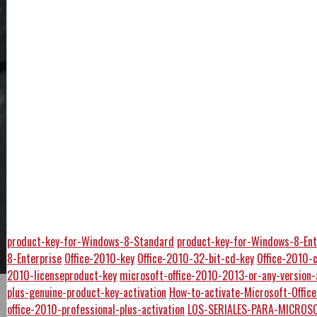
product-key-for-Windows-8-Standard
product-key-for-Windows-8-Ent
8-Enterprise
Office-2010-key
Office-2010-32-bit-cd-key
Office-2010-
2010-licenseproduct-key
microsoft-office-2010-2013-or-any-version-
plus-genuine-product-key-activation
How-to-activate-Microsoft-Offi
office-2010-professional-plus-activation
LOS-SERIALES-PARA-MICROSO