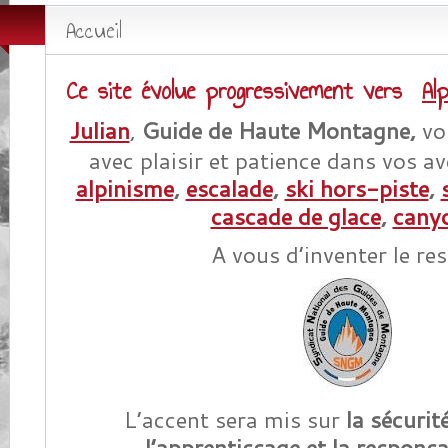
Accueil
Ce site évolue progressivement vers
Al
Julian
,
Guide de Haute Montagne,
vo
avec plaisir et patience dans vos av
alpinisme
,
escalade
,
ski hors-piste
,
cascade de glace
,
cany
A vous d’inventer le re
L’accent sera mis sur
la sécurit
l’apprentissage et la responsa