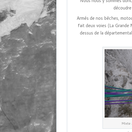
Nous nous y sommes donc re
découdre 
Armés de nos bêches, motocu
fait deux voies (La Grande 
dessus de la départementale
Mixte 