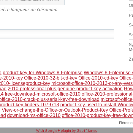
Of
nière longueur de Géronimo
Pa
Sk
S
Sy
M
Z
d
product-key-for-Windows-8-Enterprise
Windows-8-Enterprise-s
ce-2010-key
Office-2010-32-bit-cd-key
Office-2010-cd-key
Office
2010-licenseproduct-key
microsoft-office-2010-2013-or-any-ver
oad
2010-professional-plus-genuine-product-key-activation
How-
14
free-download-microsoft-office-2010
office-2010-professional
office-2010-crack-plus-serial-key-free-download
microsoft-offic
product-key-finders-1079718
product-key-used-to-install-Window
7
View-or-change-the-Office-or-Outlook-Product-Key
Office-Prof
oad
download-ms-office-2010
office-2010-product-key-free-down
Fièreme
With Google+ plugin by Geoff Janes