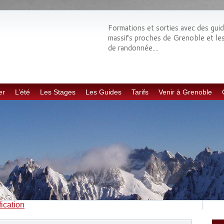
Formations et sorties avec des gui
massifs proches de Grenoble et les E
de randonnée....
er
L’été
Les Stages
Les Guides
Tarifs
Venir à Grenoble
fication