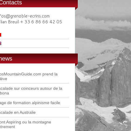
Contacts
nfos@grenoble-ecrins.com
ulian Breuil + 33 6 86 66 42 05
news
lpsMountainGuide.com prend la
lève
calade sur coinceurs autour de la
ibona
age de formation alpinisme facile
calade en Australie
nt Aspiring ou la montagne
utrement