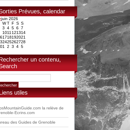
Sorties Prévues, calendar
⇒
juin 2026
T
W
T
F
S
S
3
4
5
6
7
10
11
12
13
14
6
17
18
19
20
21
3
24
25
26
27
28
0
1
2
3
4
5
Rechercher un contenu,
Search
Liens utiles
psMountainGuide.com la relève de
renoble-Ecrins.com
ureau des Guides de Grenoble