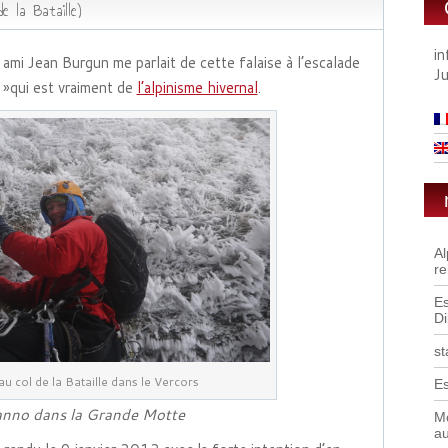
e la Bataille)
i
ami Jean Burgun me parlait de cette falaise à l’escalade
J
 »qui est vraiment de
l’alpinisme hivernal
.
A
re
Es
D
st
au col de la Bataille dans le Vercors
Es
anno dans la Grande Motte
Mo
a