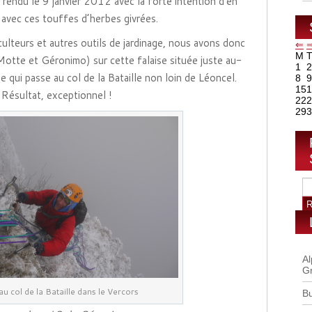
ndu le 9 janvier 2012 avec la forte intention d’en
avec ces touffes d’herbes givrées.
lteurs et autres outils de jardinage, nous avons donc
⇐
M
Motte et Géronimo) sur cette falaise située juste au-
1
2
 qui passe au col de la Bataille non loin de Léoncel.
8
9
15
1
Résultat, exceptionnel !
22
2
29
3
Al
G
au col de la Bataille dans le Vercors
B