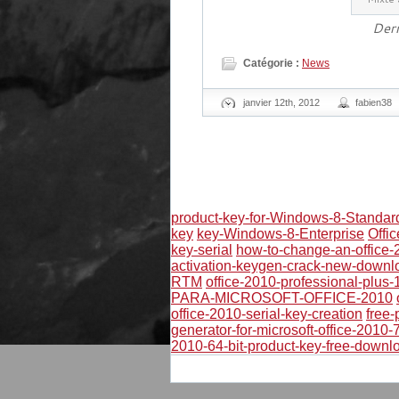
Der
Catégorie :
News
janvier 12th, 2012
fabien38
product-key-for-Windows-8-Standar
key
key-Windows-8-Enterprise
Offi
key-serial
how-to-change-an-office-
activation-keygen-crack-new-downl
RTM
office-2010-professional-plus-
PARA-MICROSOFT-OFFICE-2010
office-2010-serial-key-creation
free-
generator-for-microsoft-office-2010-
2010-64-bit-product-key-free-downl