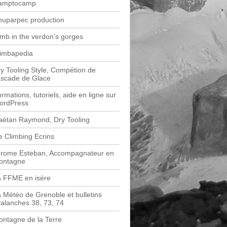
amptocamp
huparpec production
imb in the verdon's gorges
limbapedia
y Tooling Style, Compétion de
ascade de Glace
rmations, tutoriels, aide en ligne sur
ordPress
aëtan Raymond, Dry Tooling
e Climbing Ecrins
érome Esteban, Accompagnateur en
ontagne
a FFME en isère
 Météo de Grenoble et bulletins
alanches 38, 73, 74
ntagne de la Terre