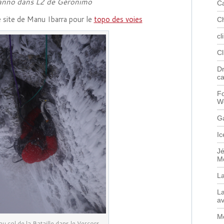
anno dans L2 de Géronimo
C
le site de Manu Ibarra pour le
topo des voies
C
cl
C
Dr
c
Fo
W
G
Ic
J
M
L
La
av
Mo
au col de la Bataille dans le Vercors