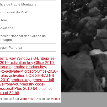
fice de Haute Montagne
rc naturel du Pilat
itour
nowleader
ndicat National des Guides de
ontagne
argun Pamotex
erial-key
Windows-8-Enterprise-
-2010-activation-key
Office-2010-
sion-as-genuine
product-key-
to-activate-Microsoft-Office-2010-
-plus-activation
LOS-SERIALES-
e-2010-product-key-generator-full
s-from-your-registry
code-
essional-Plus-2010-64-bit
office-
load-32-bit
nt propulsé par
WordPress
. Design par
wplook