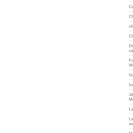
C
C
cl
C
Dr
c
Fo
W
G
Ic
J
M
L
La
av