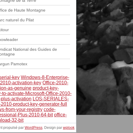
ntagne de la Terre
fice de Haute Montagne
rc naturel du Pilat
itour
nowleader
ndicat National des Guides de
ontagne
argun Pamotex
erial-key
Windows-8-Enterprise-
-2010-activation-key
Office-2010-
sion-as-genuine
product-key-
to-activate-Microsoft-Office-2010-
-plus-activation
LOS-SERIALES-
e-2010-product-key-generator-full
s-from-your-registry
code-
essional-Plus-2010-64-bit
office-
load-32-bit
nt propulsé par
WordPress
. Design par
wplook