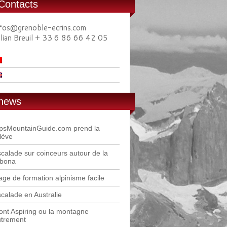
Contacts
nfos@grenoble-ecrins.com
ulian Breuil + 33 6 86 66 42 05
news
lpsMountainGuide.com prend la
lève
calade sur coinceurs autour de la
ibona
age de formation alpinisme facile
calade en Australie
nt Aspiring ou la montagne
utrement