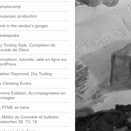
amptocamp
huparpec production
imb in the verdon's gorges
limbapedia
y Tooling Style, Compétion de
ascade de Glace
rmations, tutoriels, aide en ligne sur
ordPress
aëtan Raymond, Dry Tooling
e Climbing Ecrins
érome Esteban, Accompagnateur en
ontagne
a FFME en isère
 Météo de Grenoble et bulletins
alanches 38, 73, 74