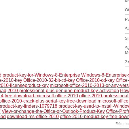
Mo
Of
Pa
Sk
S
Sy
M
Z
d
product-key-for-Windows-8-Enterprise
Windows-8-Enterprise-s
ce-2010-key
Office-2010-32-bit-cd-key
Office-2010-cd-key
Office
2010-licenseproduct-key
microsoft-office-2010-2013-or-any-ver
oad
2010-professional-plus-genuine-product-key-activation
How-
14
free-download-microsoft-office-2010
office-2010-professional
office-2010-crack-plus-serial-key-free-download
microsoft-offic
product-key-finders-1079718
product-key-used-to-install-Window
7
View-or-change-the-Office-or-Outlook-Product-Key
Office-Prof
oad
download-ms-office-2010
office-2010-product-key-free-down
Fièreme