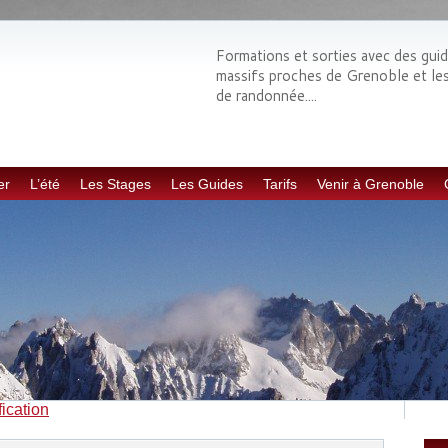
Formations et sorties avec des gui
massifs proches de Grenoble et les E
de randonnée....
er
L’été
Les Stages
Les Guides
Tarifs
Venir à Grenoble
fication