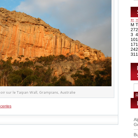
⇐
M
27
2
3
4
10
1
17
1
24
2
31
1
oir sur le Taipan Wall, Grampians, Australie
écentes
Al
G
B