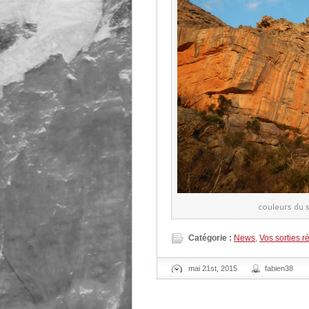
couleurs du s
Catégorie :
News
,
Vos sorties r
mai 21st, 2015
fabien38