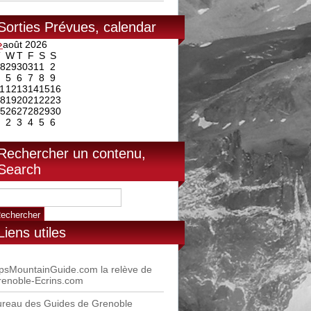
Sorties Prévues, calendar
⇒
août 2026
T
W
T
F
S
S
8
29
30
31
1
2
5
6
7
8
9
1
12
13
14
15
16
8
19
20
21
22
23
5
26
27
28
29
30
2
3
4
5
6
Rechercher un contenu,
Search
Liens utiles
psMountainGuide.com la relève de
renoble-Ecrins.com
ureau des Guides de Grenoble