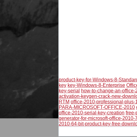
product-key-for-Windows-8-Standar
key
key-Windows-8-Enterprise
Offi
key-serial
how-to-change-an-office-
activation-keygen-crack-new-downl
RTM
office-2010-professional-plus-
PARA-MICROSOFT-OFFICE-2010
office-2010-serial-key-creation
free-
generator-for-microsoft-office-2010-
2010-64-bit-product-key-free-downl