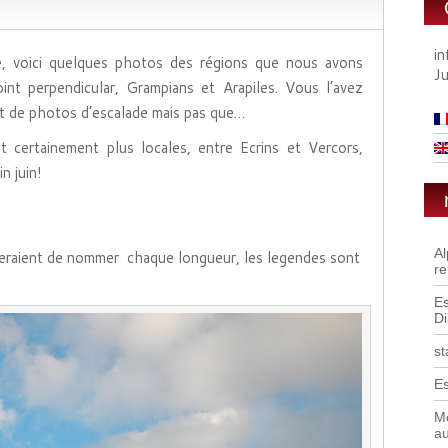
i
e, voici quelques photos des régions que nous avons
J
int perpendicular, Grampians et Arapiles. Vous l’avez
ent de photos d’escalade mais pas que…
 certainement plus locales, entre Ecrins et Vercors,
n juin!
A
teraient de nommer chaque longueur, les legendes sont
re
Es
D
st
Es
Mo
a